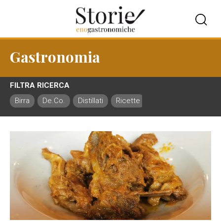
Gastronomia
FILTRA RICERCA
Birra
De.Co.
Distillati
Ricette
Ristorazione
Vin